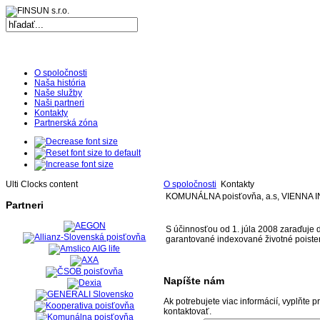
Ulti
Clocks,
an
O spoločnosti
Ulti
Naša história
Naše služby
Joomla
Naši partneri
Kontakty
product
Partnerská zóna
-
Joomla
Extensions
Ulti Clocks content
O spoločnosti
Kontakty
KOMUNÁLNA poisťovňa, a.s, VIENN
|
Partneri
Joomla
S účinnosťou od 1. júla 2008 zaraďuje 
Templates
garantované indexované životné poist
|
Joomla
Napíšte nám
Articles
Ak potrebujete viac informácií, vyplňte
kontaktovať.